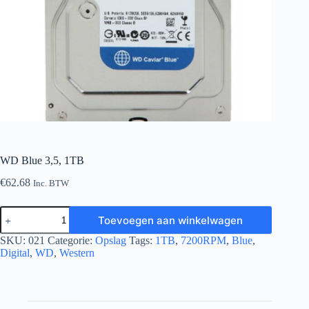
WD Blue 3,5, 1TB
€
62.68
Inc. BTW
WD
Toevoegen aan winkelwagen
Blue
3,5,
SKU:
021
Categorie:
Opslag
Tags:
1TB
,
7200RPM
,
Blue
,
1TB
Digital
,
WD
,
Western
aantal