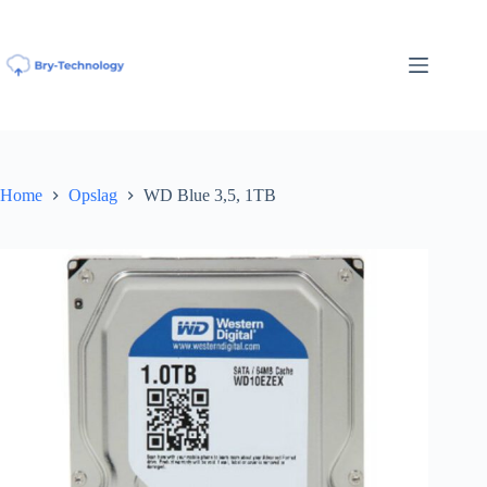
Ga
naar
de
inhoud
Home
Opslag
WD Blue 3,5, 1TB