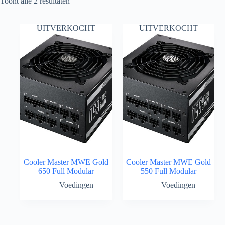
Gesorteerd
Toont alle 2 resultaten
op
populariteit
UITVERKOCHT
UITVERKOCHT
Cooler Master MWE Gold
Cooler Master MWE Gold
650 Full Modular
550 Full Modular
Voedingen
Voedingen