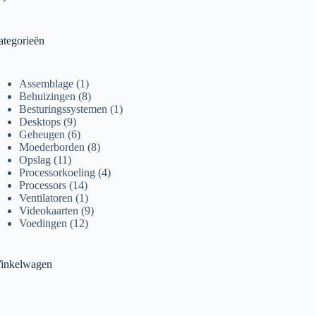
ategorieën
1
Assemblage
1
product
8
Behuizingen
8
producten
1
Besturingssystemen
1
9
product
Desktops
9
producten
6
Geheugen
6
producten
8
Moederborden
8
11
producten
Opslag
11
producten
4
Processorkoeling
4
14
producten
Processors
14
producten
1
Ventilatoren
1
product
9
Videokaarten
9
12
producten
Voedingen
12
producten
inkelwagen