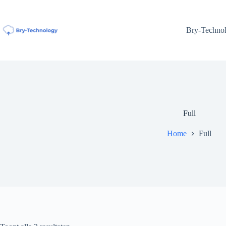
Ga
naar
de
Bry-Techno
inhoud
Full
Home
Full