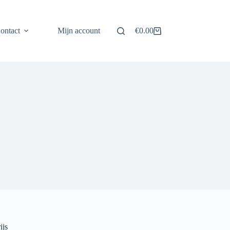
ontact
Mijn account
€
0.00
Winkelwagen
ijs