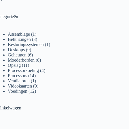
ategorieën
1
Assemblage
1
product
8
Behuizingen
8
producten
1
Besturingssystemen
1
9
product
Desktops
9
producten
6
Geheugen
6
producten
8
Moederborden
8
11
producten
Opslag
11
producten
4
Processorkoeling
4
14
producten
Processors
14
producten
1
Ventilatoren
1
product
9
Videokaarten
9
12
producten
Voedingen
12
producten
inkelwagen