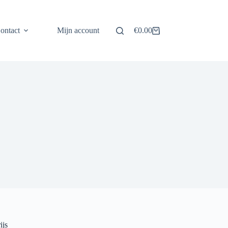
ontact
Mijn account
€
0.00
Winkelwagen
ijs