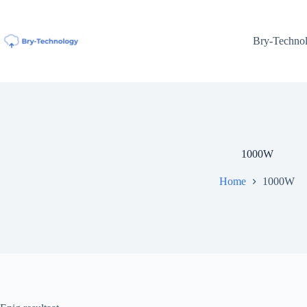
Ga
naar
de
Bry-Techno
inhoud
1000W
Home
1000W