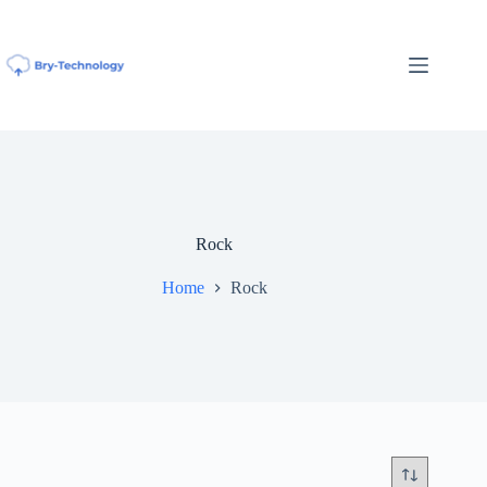
Ga
naar
de
inhoud
Rock
Home
Rock