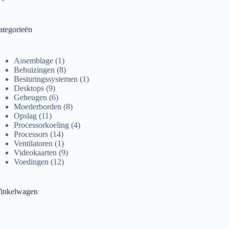
ategorieën
1
Assemblage
1
product
8
Behuizingen
8
producten
1
Besturingssystemen
1
9
product
Desktops
9
producten
6
Geheugen
6
producten
8
Moederborden
8
11
producten
Opslag
11
producten
4
Processorkoeling
4
14
producten
Processors
14
producten
1
Ventilatoren
1
product
9
Videokaarten
9
12
producten
Voedingen
12
producten
inkelwagen