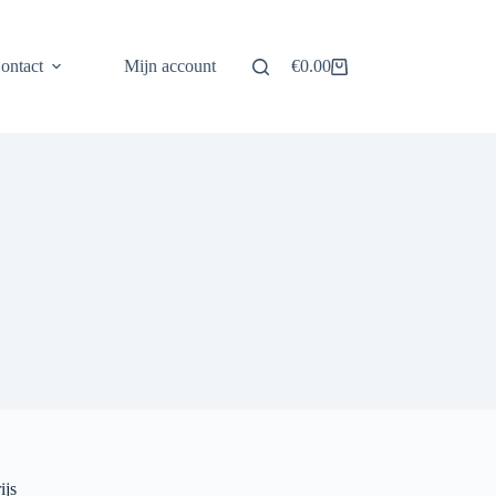
ontact
Mijn account
€
0.00
Winkelwagen
ijs