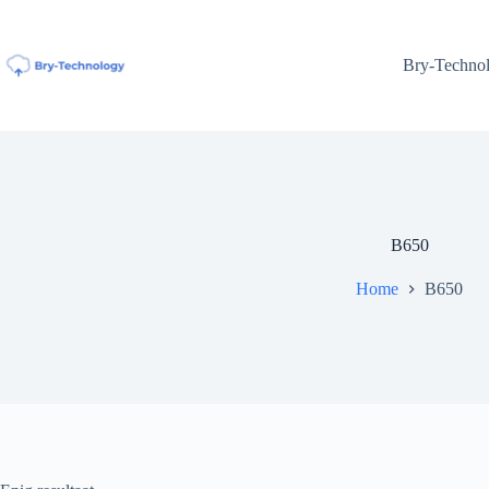
Ga
naar
de
Bry-Techno
inhoud
B650
Home
B650