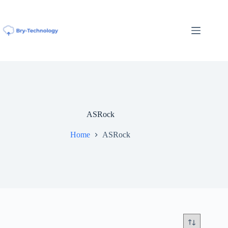
Ga
naar
de
inhoud
ASRock
Home
ASRock