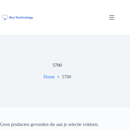
Ga
naar
de
inhoud
5700
Home
5700
Geen producten gevonden die aan je selectie voldoen.